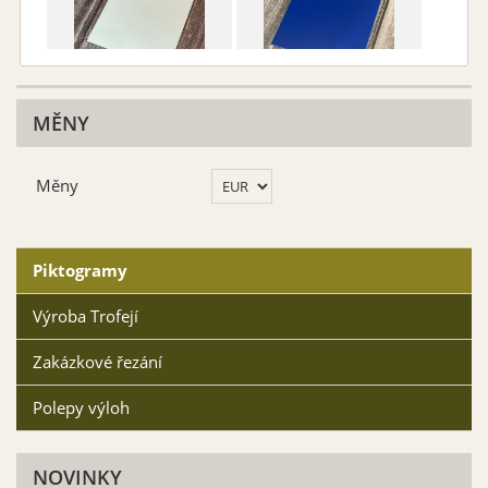
Bílá/černá
Modrá/bílá
MĚNY
Vybrat
Vybrat
Měny
Piktogramy
Výroba Trofejí
Žlutá/černá
Zelená/bílá
Zakázkové řezání
Vybrat
Vybrat
Polepy výloh
NOVINKY