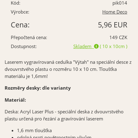
Kód:
pik014
Výrobce:
Home Deco
Cena:
5,96 EUR
Přepočtená cena:
149 CZK
Dostupnost:
Skladem
( 10 x 10cm )
Laserem vygravírovaná cedulka "Výtah" na speciální desce z
dvouvrstvého plastu o rozměru 10 x 10 cm. Tloušťka
materiálu je 1,6mm!
Rozměry desky: dle varianty
Materiál:
Deska: Acryl Laser Plus - speciální deska z dvouvrstvého
plastu určená pro řezání a gravírování laserem
1,6 mm tloušťka
odolná proti
povětrnostním
vlivům