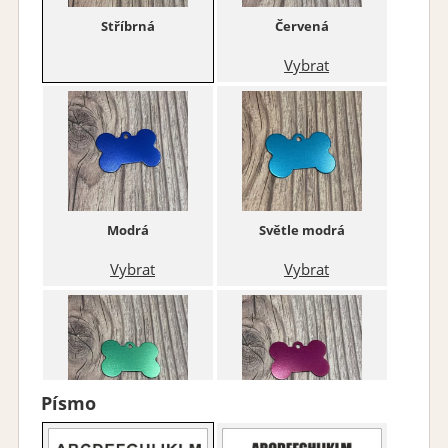
Stříbrná
Červená
Vybrat
Modrá
Světle modrá
Vybrat
Vybrat
Písmo
Zelená
Fialová