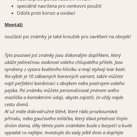
speciálně navržena pro venkovní použití
Odolá proti korozi a oxidaci
Montáž:
součástí psí známky je také kroužek pro zavěšení na obojek!
Tyto poutavé psí známky jsou dokonalým doplňkem, který
ukáže jedinečnou osobnost vašeho chlupatého přítele. Jsou
vyrobeny z vysoce kvalitního hliníku a mají stylový tvar kosti.
Na výběr je 10 zábavných barevných variant, takže můžete
najít perfektní kombinaci s obojkem nebo postrojem vašeho
pejska. Psí známku můžete personalizovat jménem svého
mazlíčka a kontaktními údaji, abyste zajistili, že vždy najde
cestu domů.
Ať už máte dobrodružné štěně, které rádo prozkoumává
přírodu, nebo gaučového miláčka, který dává přednost líným
dnům doma, díky těmto psím známkám bude v bezpečí a bude
vypadat co nejlépe. Investujte do sady ještě dnes a dopřejte