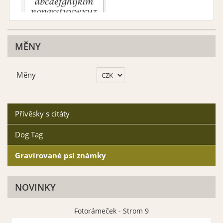
Font 05
MĚNY
Vybrat
Měny
Přívěsky s citáty
Dog Tag
Gravírované psí známky
NOVINKY
Fotorámeček - Strom 9