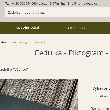
+420 608 554 666 (pouze 15-17h)
info@home-deco.cz
GRAVÍROVÁNÍ
SAMOLEPKY
iktogramy
Piktogram - Východ
Cedulka - Piktogram -
cedulka "Východ"
Vyberte v
Cedulka o
Barevné pr