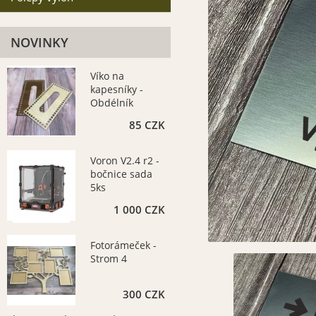
NOVINKY
Víko na
kapesníky -
Obdélník
13x25cm
85 CZK
Voron V2.4 r2 -
bočnice sada
5ks
1 000 CZK
Fotorámeček -
Strom 4
300 CZK