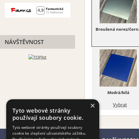
Broušená nerez/čern
NÁVŠTĚVNOST
Modrá/bílá
×
Vybrat
Tyto webové stránky
používají soubory cookie.
Tyto webové stránky používají soubory
cookie ke zlepšení uživatelského zážitku.