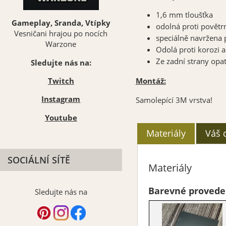
1,6 mm tloušťka
Gameplay, Sranda, Vtípky
odolná proti
povětr
Vesničani hrajou po nocích
speciálně navržena 
Warzone
Odolá proti korozi a
Ze zadní strany opa
Sledujte nás na:
Montáž:
Twitch
Instagram
Samolepící 3M vrstva!
Youtube
Materiály
Váš 
SOCIÁLNÍ SÍTĚ
Materiály
Barevné provede
Sledujte nás na