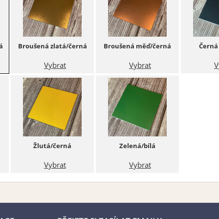
á
Broušená zlatá/černá
Broušená měď/černá
Černá 
Vybrat
Vybrat
V
Žlutá/černá
Zelená/bílá
Vybrat
Vybrat