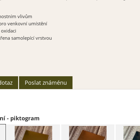
nostním
vlivům
pro venkovní umístění
 oxidaci
třena samolepící vrstvou
dotaz
Poslat známénu
ní - piktogram