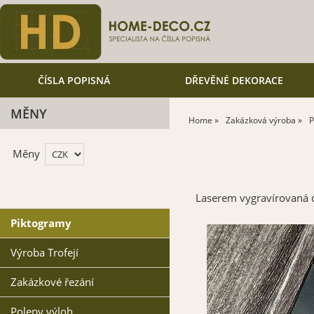
ČÍSLA POPISNÁ
DŘEVĚNÉ DEKORACE
MĚNY
Home
Zakázková výroba
P
Měny
Laserem vygravírovaná 
Piktogramy
Výroba Trofejí
Zakázkové řezání
Polepy výloh