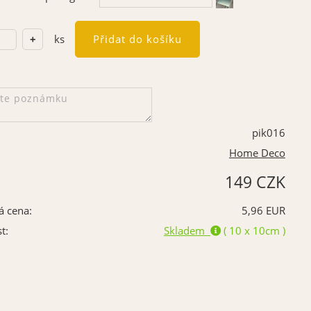
ks
pik016
Home Deco
149 CZK
á cena:
5,96 EUR
t:
Skladem
( 10 x 10cm )