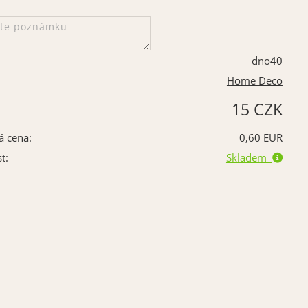
dno40
Home Deco
15 CZK
á cena:
0,60 EUR
t:
Skladem