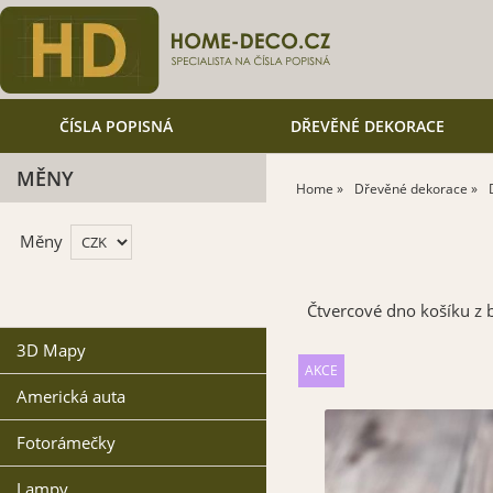
ČÍSLA POPISNÁ
DŘEVĚNÉ DEKORACE
MĚNY
Home
Dřevěné dekorace
Měny
Čtvercové dno košíku z
3D Mapy
Americká auta
Fotorámečky
Lampy