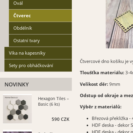
Ovál
Čtverec
Obdélník
Ostatní tvary
Víka na kapesníky
Čtvercové dno košíku je 
Sety pro obháčkování
Tloušťka materiálu:
3-
NOVINKY
Velikost děr:
9mm
Odstup od okraje a mez
Hexagon Tiles –
Basic (6 ks)
Výběr z materiálů:
Březová překližka 
590 CZK
HDF deska - dekor
HDF deska - dekor 