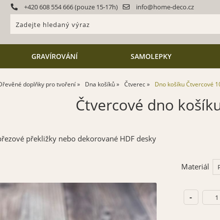
+420 608 554 666 (pouze 15-17h)
info@home-deco.cz
GRAVÍROVÁNÍ
SAMOLEPKY
Dřevěné doplňky pro tvoření
Dna košíků
Čtverec
Dno košíku Čtvercové 
Čtvercové dno košík
 březové překližky nebo dekorované HDF desky
Materiál