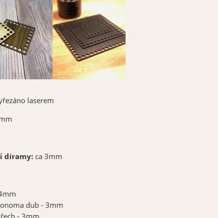
vyřezáno laserem
4mm
i díramy:
ca 3mm
- 4mm
 Sonoma dub - 3mm
ořech - 3mm