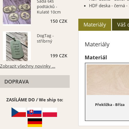
Sada 6ks
HDF deska - černá 
podtácků -
Kulaté 10cm
150 CZK
Materiály
Váš 
DogTag -
stříbrný
Materiály
199 CZK
Materiál
Zobrazit všechny novinky ...
DOPRAVA
ZASÍLÁME DO / We ship to:
Překližka - Bříza