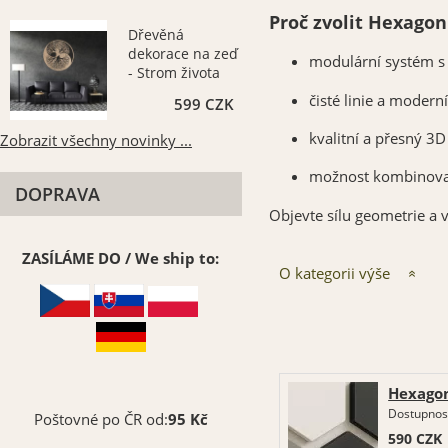
Proč zvolit Hexagon
Dřevěná
dekorace na zeď
modulární systém 
- Strom života
3D
čisté linie a modern
599 CZK
kvalitní a přesný 3D 
Zobrazit všechny novinky ...
možnost kombinovat 
DOPRAVA
Objevte sílu geometrie a v
ZASÍLÁME DO / We ship to:
O kategorii výše
Hexagon 
Dostupnos
Poštovné po ČR od:
95 Kč
590
CZK