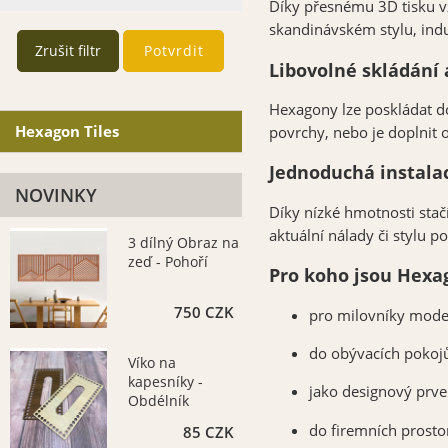
Díky přesnému 3D tisku vz
skandinávském stylu, indu
Libovolné skládání 
Hexagony lze poskládat d
Hexagon Tiles
povrchy, nebo je doplnit o
Jednoduchá instala
NOVINKY
Díky nízké hmotnosti stač
aktuální nálady či stylu po
3 dílný Obraz na
zeď - Pohoří
Pro koho jsou Hexag
750 CZK
pro milovníky mode
do obývacích pokojů
Víko na
kapesníky -
jako designový prve
Obdélník
13x25cm
do firemních prostor
85 CZK