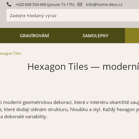
+420 608 554 666 (pouze 15-17h)
info@home-deco.cz
GRAVÍROVÁNÍ
SAMOLEPKY
exagon Tiles
Hexagon Tiles — moderní
í moderní geometrickou dekoraci, která v interiéru okamžitě zaujm
 které dodají stěnám strukturu, hloubku a styl. Každý hexagon j
a dokonalé variability.