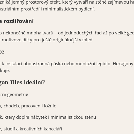
niká jemný prostorový efekt, který vytváří na stěně zajímavou hr
striálním prostředí i minimalistickém bydlení.
a rozšiřování
o nekonečně mnoha tvarů – od jednoduchých řad až po velké geo
 motivové dílky pro ještě originálnější vzhled.
ce
í k instalaci oboustranná páska nebo montážní lepidlo. Hexagony
koje.
on Tiles ideální?
rní geometrie
, chodeb, pracoven i ložnic
k, který doplní nábytek i minimalistickou stěnu
, studií a kreativních kanceláří