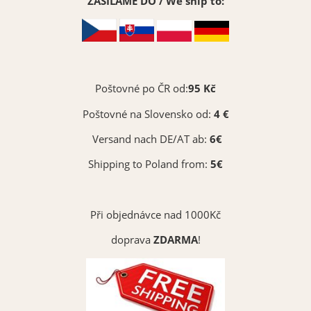
ZASÍLÁME DO / We ship to:
Poštovné po ČR od:
95 Kč
Poštovné na Slovensko od:
4 €
Versand nach DE/AT ab:
6€
Shipping to Poland from:
5€
Při objednávce nad 1000Kč
doprava
ZDARMA
!