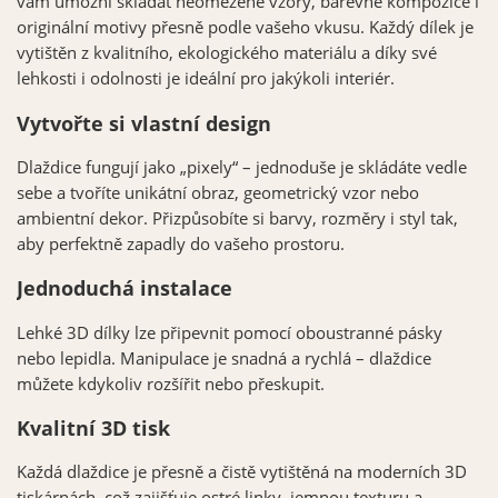
vám umožní skládat neomezené vzory, barevné kompozice i
originální motivy přesně podle vašeho vkusu. Každý dílek je
vytištěn z kvalitního, ekologického materiálu a díky své
lehkosti i odolnosti je ideální pro jakýkoli interiér.
Vytvořte si vlastní design
Dlaždice fungují jako „pixely“ – jednoduše je skládáte vedle
sebe a tvoříte unikátní obraz, geometrický vzor nebo
ambientní dekor. Přizpůsobíte si barvy, rozměry i styl tak,
aby perfektně zapadly do vašeho prostoru.
Jednoduchá instalace
Lehké 3D dílky lze připevnit pomocí oboustranné pásky
nebo lepidla. Manipulace je snadná a rychlá – dlaždice
můžete kdykoliv rozšířit nebo přeskupit.
Kvalitní 3D tisk
Každá dlaždice je přesně a čistě vytištěná na moderních 3D
tiskárnách, což zajišťuje ostré linky, jemnou texturu a