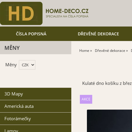
ČÍSLA POPISNÁ
DŘEVĚNÉ DEKORACE
MĚNY
Home
Dřevěné dekorace
Měny
Kulaté dno košíku z bře
3D Mapy
Americká auta
Fotorámečky
Lampy