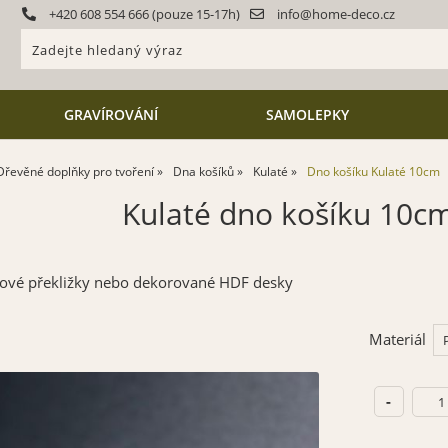
+420 608 554 666 (pouze 15-17h)
info@home-deco.cz
GRAVÍROVÁNÍ
SAMOLEPKY
Dřevěné doplňky pro tvoření
Dna košíků
Kulaté
Dno košíku Kulaté 10cm
Kulaté dno košíku 10c
zové překližky nebo dekorované HDF desky
Materiál