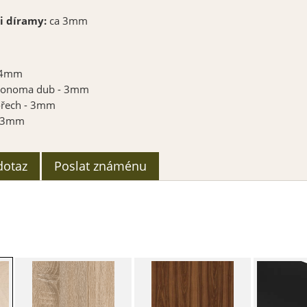
i díramy:
ca 3mm
- 4mm
 Sonoma dub - 3mm
ořech - 3mm
- 3mm
dotaz
Poslat známénu