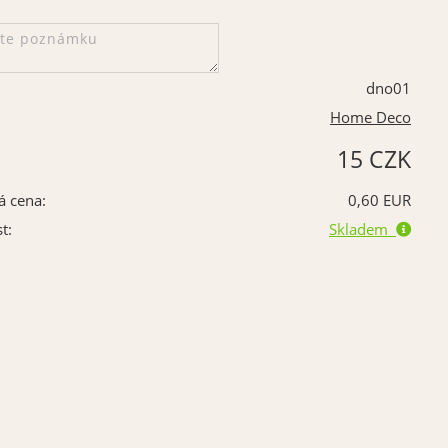
dno01
Home Deco
15 CZK
á cena:
0,60 EUR
t:
Skladem