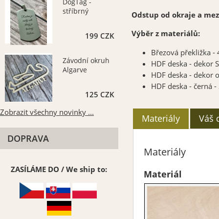
DogTag -
stříbrný
Odstup od okraje a mez
Výběr z materiálů:
199 CZK
Březová překližka 
Závodní okruh
HDF deska - dekor
Algarve
HDF deska - dekor 
HDF deska - černá 
125 CZK
Zobrazit všechny novinky ...
Materiály
Váš 
DOPRAVA
Materiály
ZASÍLÁME DO / We ship to:
Materiál