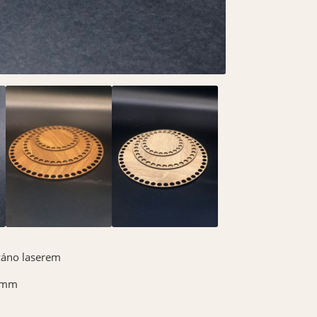
záno laserem
4mm