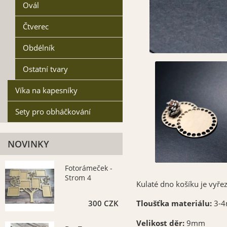
Ovál
Čtverec
Obdélník
Ostatní tvary
Víka na kapesníky
Sety pro obháčkování
NOVINKY
Fotorámeček -
Strom 4
Kulaté dno košíku je vyře
300 CZK
Tloušťka materiálu:
3-
Velikost děr:
9mm