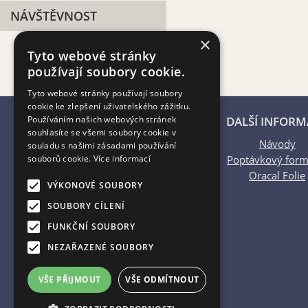
NÁVŠTĚVNOST
×
Tyto webové stránky
používají soubory cookie.
Tyto webové stránky používají soubory
cookie ke zlepšení uživatelského zážitku.
Používáním našich webových stránek
PLATBY ONLINE
DALŠÍ INFORM
souhlasíte se všemi soubory cookie v
Návody
souladu s našimi zásadami používání
souborů cookie.
Více informací
Poptávkový form
Oracal Folie
VÝKONOVÉ SOUBORY
SOUBORY CÍLENÍ
FUNKČNÍ SOUBORY
NEZAŘAZENÉ SOUBORY
VŠE PŘIJMOUT
VŠE ODMÍTNOUT