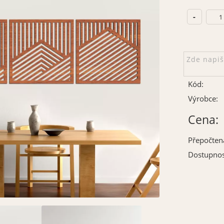
Kód:
Výrobce:
Cena:
Přepočten
Dostupnos