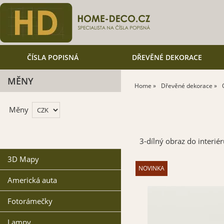
ČÍSLA POPISNÁ
DŘEVĚNÉ DEKORACE
MĚNY
Home
Dřevěné dekorace
Měny
3-dílný obraz do interi
3D Mapy
Americká auta
Fotorámečky
Lampy