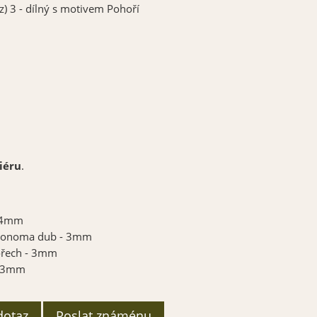
z) 3 - dílný s motivem Pohoří
iéru
.
- 4mm
 Sonoma dub - 3mm
ořech - 3mm
- 3mm
dotaz
Poslat známénu