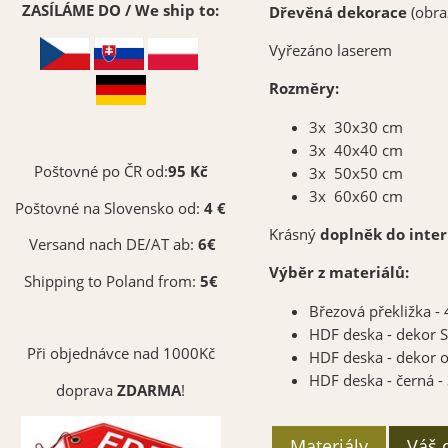
ZASÍLÁME DO / We ship to:
Dřevěná dekorace
(obra
Vyřezáno laserem
Rozměry:
3x 30x30 cm
3x 40x40 cm
Poštovné po ČR od:
95 Kč
3x 50x50 cm
3x 60x60 cm
Poštovné na Slovensko od:
4 €
Krásný
doplněk do inter
Versand nach DE/AT ab:
6€
Výběr z materiálů:
Shipping to Poland from:
5€
Březová překližka 
HDF deska - dekor
Při objednávce nad 1000Kč
HDF deska - dekor 
HDF deska - černá 
doprava
ZDARMA
!
Materiály
Váš 