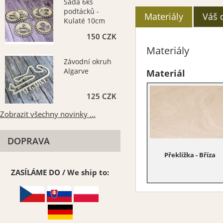
Sada 6ks
podtácků -
Materiály
Váš 
Kulaté 10cm
150 CZK
Materiály
Závodní okruh
Algarve
Materiál
125 CZK
Zobrazit všechny novinky ...
DOPRAVA
Překližka - Bříza
ZASÍLÁME DO / We ship to: