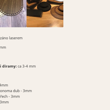
ezáno laserem
4mm
i díramy:
ca 3-4 mm
- 4mm
 Sonoma dub - 3mm
ořech - 3mm
- 3mm