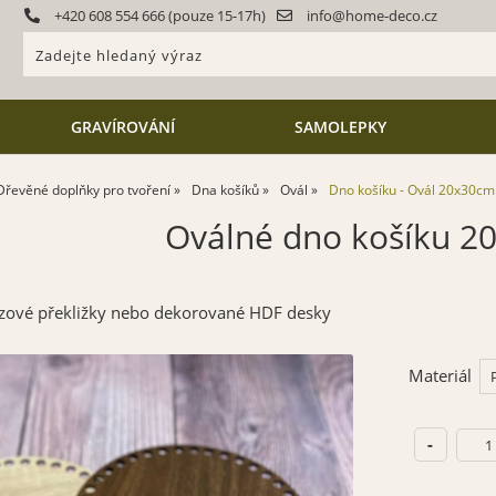
+420 608 554 666 (pouze 15-17h)
info@home-deco.cz
GRAVÍROVÁNÍ
SAMOLEPKY
Dřevěné doplňky pro tvoření
Dna košíků
Ovál
Dno košíku - Ovál 20x30cm
Oválné dno košíku 2
ezové překližky nebo dekorované HDF desky
Materiál