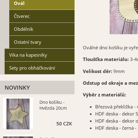
Ovál
Čtverec
Obdélník
Ostatní tvary
Oválné dno košíku je vyř
Víka na kapesníky
Tloušťka materiálu:
3-
Sety pro obháčkování
Velikost děr:
9mm
Odstup od okraje a mez
NOVINKY
Výběr z materiálů:
Dno košíku -
Březová překližka 
Hvězda 20cm
HDF deska - dekor
HDF deska - dekor 
50 CZK
HDF deska - černá 