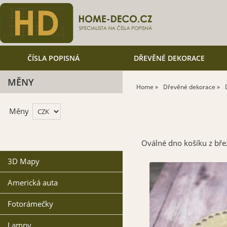
ČÍSLA POPISNÁ
DŘEVĚNÉ DEKORACE
MĚNY
Home
Dřevěné dekorace
Měny
Oválné dno košíku z bř
3D Mapy
Americká auta
Fotorámečky
Lampy