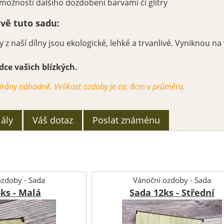
možností dalšího dozdobení barvami či glitry
ávě tuto sadu:
z naší dílny jsou ekologické, lehké a trvanlivé. Vyniknou na
dce vašich blízkých.
írány náhodně. Velikost ozdoby je ca. 8cm v průměru.
ály
Váš dotaz
Poslat známénu
ozdoby - Sada
Vánoční ozdoby - Sada
ks - Malá
Sada 12ks - Střední