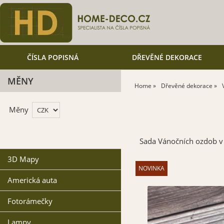
ČÍSLA POPISNÁ
DŘEVĚNÉ DEKORACE
MĚNY
Home
Dřevěné dekorace
Měny
Sada Vánočních ozdob v k
3D Mapy
Americká auta
Fotorámečky
Lampy