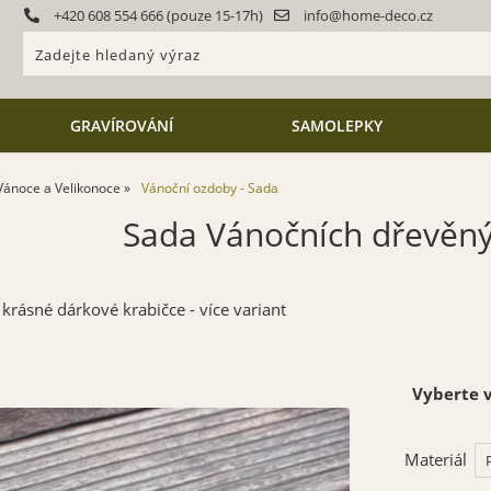
+420 608 554 666 (pouze 15-17h)
info@home-deco.cz
GRAVÍROVÁNÍ
SAMOLEPKY
Vánoce a Velikonoce
Vánoční ozdoby - Sada
Sada Vánočních dřevěn
rásné dárkové krabičce - více variant
Vyberte v
Materiál