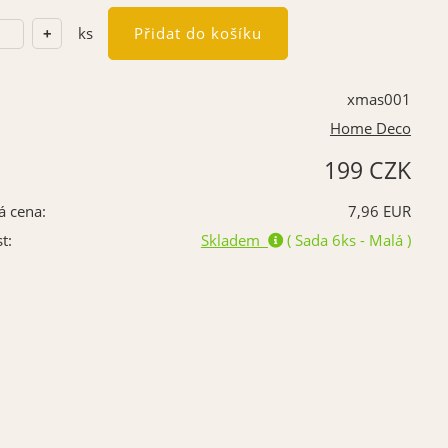
ks
xmas001
Home Deco
199 CZK
á cena:
7,96 EUR
t:
Skladem
( Sada 6ks - Malá )