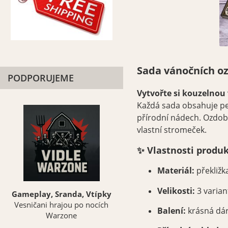
Sada vánočních oz
PODPORUJEME
Vytvořte si kouzelnou
Každá sada obsahuje pe
přírodní nádech. Ozdob
vlastní stromeček.
✨ Vlastnosti produk
Materiál:
překliž
Velikosti:
3 variant
Gameplay, Sranda, Vtípky
Vesničani hrajou po nocích
Balení:
krásná dár
Warzone