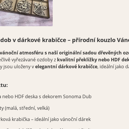
dob v dárkové krabičce – přírodní kouzlo Ván
 vánoční atmosféru s naší originální sadou dřevěných oz
člivě vyřezávané ozdoby z
kvalitní překližky nebo HDF d
y jsou uloženy v
elegantní dárkové krabičce
, ideální jako
tu:
ka nebo HDF deska s dekorem Sonoma Dub
y (malá, střední, velká)
ková krabička – ideální jako vánoční dárek