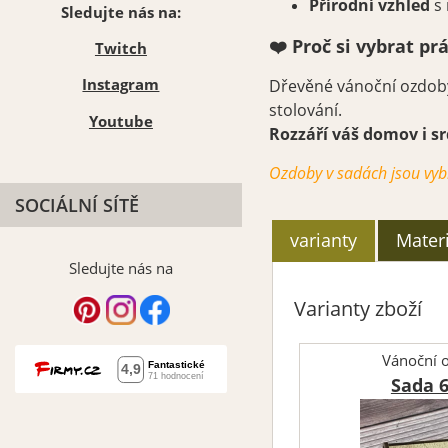
Přírodní vzhled
s 
Sledujte nás na:
❤️ Proč si vybrat pr
Twitch
Instagram
Dřevěné vánoční ozdoby 
stolování.
Youtube
Rozzáří váš domov i sr
Ozdoby v sadách jsou vyb
SOCIÁLNÍ SÍTĚ
varianty
Materi
Sledujte nás na
Varianty zboží
Vánoční 
Sada 6