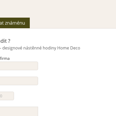
lat známénu
dit ?
– designové nástěnné hodiny Home Deco
 firma