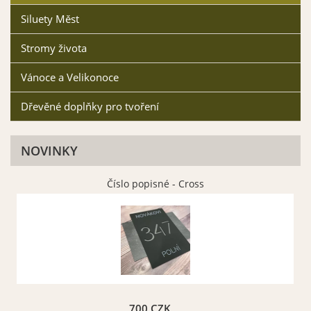
Siluety Měst
Stromy života
Vánoce a Velikonoce
Dřevěné doplňky pro tvoření
NOVINKY
Číslo popisné - Cross
700 CZK