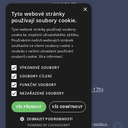
NAVIGACE
×
Tyto webové stránky
Úvodní strana
používají soubory cookie.
Katalog zboží
Nákupní košík
Tyto webové stránky používají soubory
Obchodní podmínky
cookie ke zlepšení uživatelského zážitku.
Kontaktní informace
Používáním našich webových stránek
souhlasíte se všemi soubory cookie v
Odstoupení od smlouvy
souladu s našimi zásadami používání
souborů cookie.
Více informací
ESHOP PROVOZUJE
VÝKONOVÉ SOUBORY
Martin Vajda
SOUBORY CÍLENÍ
FUNKČNÍ SOUBORY
+420 608 554 666 (pouze 15-17h)
NEZAŘAZENÉ SOUBORY
info@home-deco.cz
VŠE PŘIJMOUT
VŠE ODMÍTNOUT
ZOBRAZIT PODROBNOSTI
Copyright ©
home-deco.cz
,
provozováno na systému
tvorba e-
POWERED BY COOKIESCRIPT