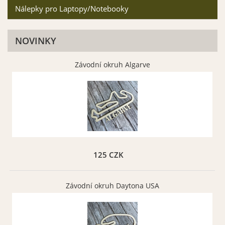
Nálepky pro Laptopy/Notebooky
NOVINKY
Závodní okruh Algarve
Zelená matná 061
Zelená limetková
matná 063
Vybrat
Vybrat
125 CZK
Hnědá matná 080
Hnědá oříšková matná
083
Závodní okruh Daytona USA
Vybrat
Vybrat