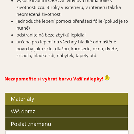
Vysoce kvalitní ORACAL vinylová matná fólie s
životností cca. 3 roky v exteriéru, v interiéru takřka
neomezená životnost!
jednoduché lepení pomocí přenášecí fólie (pokud je to
nutné)
odstranitelná beze zbytků lepidla!
určena pro lepení na všechny hladké odmaštěné
povrchy jako sklo, dlažbu, karoserie, okna, dveře,
zrcadla, hladké zdi, nábytek, tapety atd.
Nezapomeňte si vybrat barvu Vaší nálepky!
Materiály
Váš dotaz
Poslat známénu