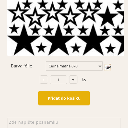
Barva fólie
ks