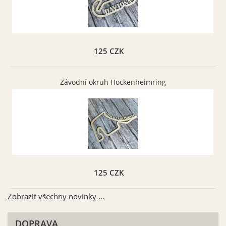
Tmavě šedá matná 073
Šedá matná 071
125 CZK
Vybrat
Vybrat
Závodní okruh Hockenheimring
Béžová matná 082
Zlatá matná 091
Vybrat
Vybrat
125 CZK
Zobrazit všechny novinky ...
DOPRAVA