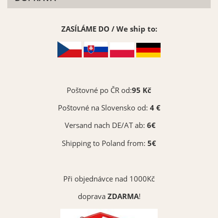
Stříbrná matná 090
ZASÍLÁME DO / We ship to:
Měděná matná 092
Vybrat
Vybrat
Poštovné po ČR od:
95 Kč
Poštovné na Slovensko od:
4 €
Versand nach DE/AT ab:
6€
Žluto-zelená matná 064
Shipping to Poland from:
5€
Vybrat
Při objednávce nad 1000Kč
doprava
ZDARMA
!