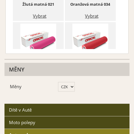
Žlutá matná 021
Oranžová matná 034
Vybrat
Vybrat
Růžová matná 041
Červená matná 031
MĚNY
Vybrat
Vybrat
Měny
Dítě v Autě
Moto polepy
Fialová matná 043
Královská modř matná
049