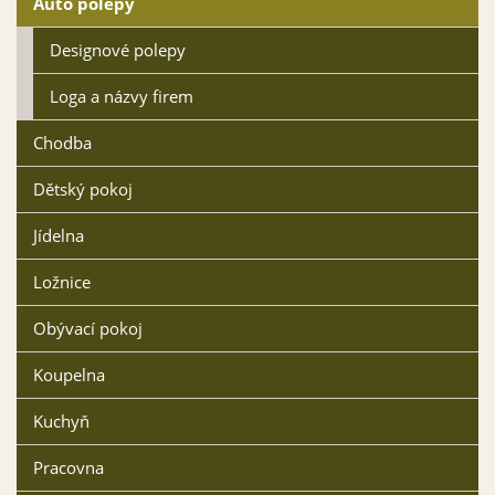
Auto polepy
Vybrat
Vybrat
Designové polepy
Loga a názvy firem
Chodba
Dětský pokoj
Dopravní modrá matná
Světle modrá matná 053
057
Jídelna
Vybrat
Vybrat
Ložnice
Obývací pokoj
Koupelna
Kuchyň
Ledově modrá matná
Mintová matná 055
056
Vybrat
Vybrat
Pracovna