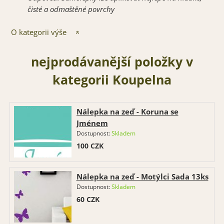
č
isté a odma
š
t
ě
né povrchy
O kategorii výše
nejprodávanější položky v
kategorii Koupelna
Nálepka na zeď - Koruna se
Jménem
Dostupnost:
Skladem
100
CZK
Nálepka na zeď - Motýlci Sada 13ks
Dostupnost:
Skladem
60
CZK