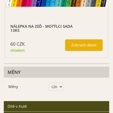
NÁLEPKA NA ZEĎ - MOTÝLCI SADA
13KS
60
CZK
Zobrazit detail
skladem
MĚNY
Měny
Dítě v Autě