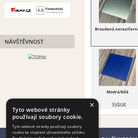
Broušená nerez/čern
NÁVŠTĚVNOST
Modrá/bílá
×
Vybrat
Tyto webové stránky
používají soubory cookie.
Tyto webové stránky používají soubory
cookie ke zlepšení uživatelského zážitku.