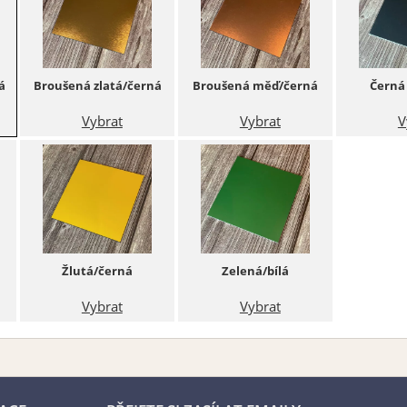
á
Broušená zlatá/černá
Broušená měď/černá
Černá 
Vybrat
Vybrat
V
Žlutá/černá
Zelená/bílá
Vybrat
Vybrat