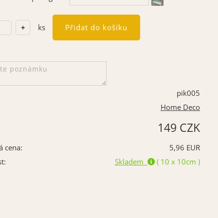
ks
pik005
Home Deco
149 CZK
á cena:
5,96 EUR
t:
Skladem
( 10 x 10cm )