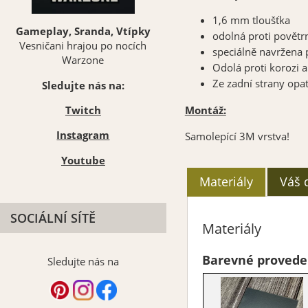
1,6 mm tloušťka
Gameplay, Sranda, Vtípky
odolná proti
povětr
Vesničani hrajou po nocích
speciálně navržena 
Warzone
Odolá proti korozi a
Ze zadní strany opa
Sledujte nás na:
Montáž:
Twitch
Instagram
Samolepící 3M vrstva!
Youtube
Materiály
Váš 
SOCIÁLNÍ SÍTĚ
Materiály
Barevné provede
Sledujte nás na