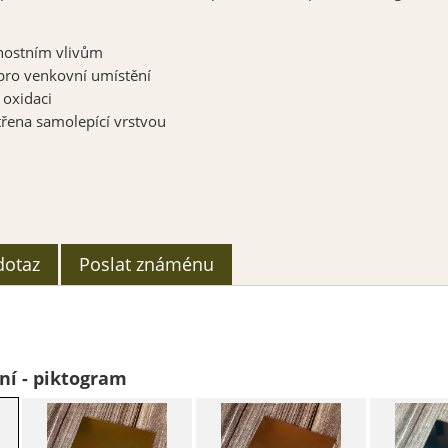
nostním
vlivům
pro venkovní umístění
 oxidaci
třena samolepící vrstvou
dotaz
Poslat známénu
ní - piktogram