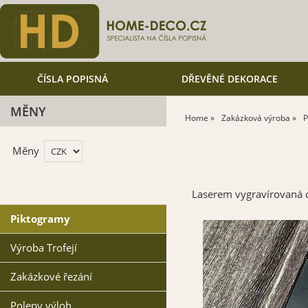
ČÍSLA POPISNÁ
DŘEVĚNÉ DEKORACE
MĚNY
Home
Zakázková výroba
P
Měny
Laserem vygravírovaná c
Piktogramy
Výroba Trofejí
Zakázkové řezání
Polepy výloh