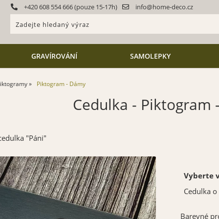
+420 608 554 666 (pouze 15-17h)
info@home-deco.cz
GRAVÍROVÁNÍ
SAMOLEPKY
iktogramy
Piktogram - Dámy
Cedulka - Piktogram
edulka "Páni"
Vyberte v
Cedulka o
Barevné pr