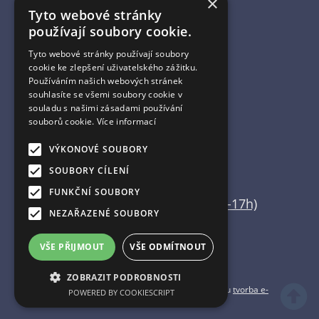
×
Tyto webové stránky
Úvodní strana
používají soubory cookie.
Katalog zboží
Nákupní košík
Tyto webové stránky používají soubory
Obchodní podmínky
cookie ke zlepšení uživatelského zážitku.
Kontaktní informace
Používáním našich webových stránek
souhlasíte se všemi soubory cookie v
Odstoupení od smlouvy
souladu s našimi zásadami používání
souborů cookie.
Více informací
ESHOP PROVOZUJE
VÝKONOVÉ SOUBORY
Martin Vajda
SOUBORY CÍLENÍ
FUNKČNÍ SOUBORY
+420 608 554 666 (pouze 15-17h)
NEZAŘAZENÉ SOUBORY
info@home-deco.cz
VŠE PŘIJMOUT
VŠE ODMÍTNOUT
ZOBRAZIT PODROBNOSTI
Copyright ©
home-deco.cz
,
provozováno na systému
tvorba e-
POWERED BY COOKIESCRIPT
shopu
a
pronájem e-shopu
Shop5.cz