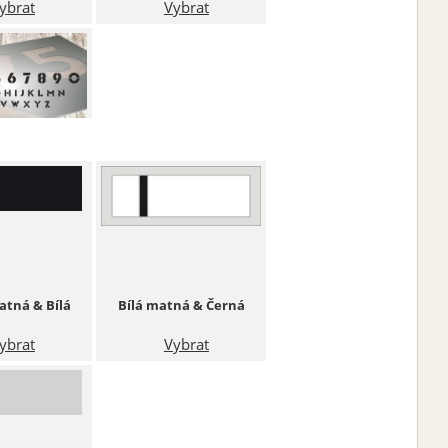
ybrat
Vybrat
nt 15
ybrat
atná & Bílá
Bílá matná & Černá
ybrat
Vybrat