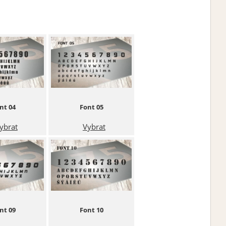
nt 04
Font 05
ybrat
Vybrat
nt 09
Font 10