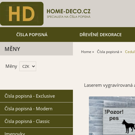
ČÍSLA POPISNÁ
DŘEVĚNÉ DEKORACE
MĚNY
Home
Čísla popisná
Cedul
Měny
Laserem vygravírovaná a
Čísla popisná - Exclusive
Čísla popisná - Modern
Čísla popisná - Classic
Jmenovky