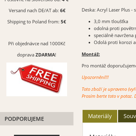
Deska: Acryl Laser Plus -
Versand nach DE/AT ab:
6€
3,0 mm tloušťka
Shipping to Poland from:
5€
odolná proti
povětr
speciálně navržena 
Odolá proti korozi a
Při objednávce nad 1000Kč
Montáž:
doprava
ZDARMA
!
Pro montáž doporučujeme p
Upozornění!!!
Toto zboží je upraveno (vy
Prosím berte toto v potaz.
Materiály
Souvi
PODPORUJEME