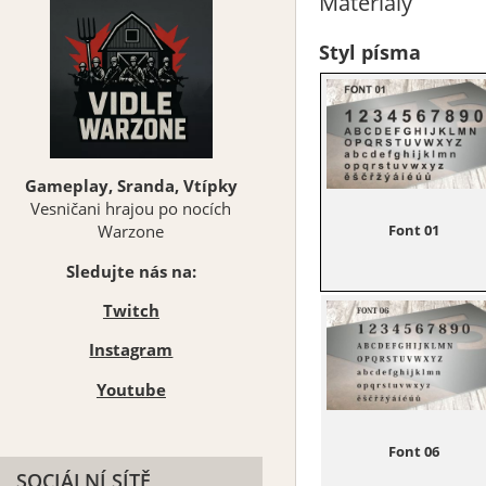
Materiály
Styl písma
Gameplay, Sranda, Vtípky
Vesničani hrajou po nocích
Font 01
Warzone
Sledujte nás na:
Twitch
Instagram
Youtube
Font 06
SOCIÁLNÍ SÍTĚ