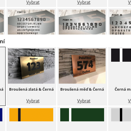
Vybrat
Vybrat
V
ní
Font 13
Font 14
Fo
Vybrat
Vybrat
V
ná
Broušená zlatá & Černá
Broušená měď & Černá
Černá m
Vybrat
Vybrat
V