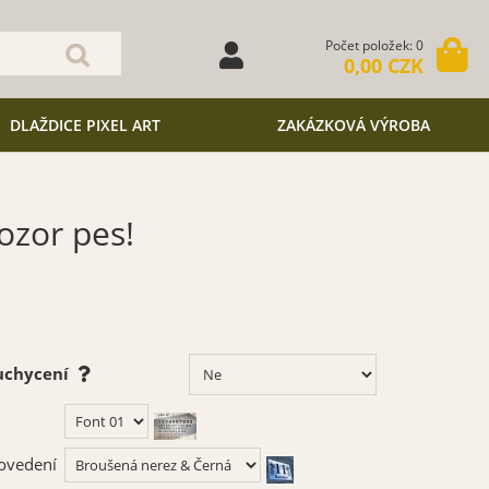
Počet položek: 0
0,00 CZK
DLAŽDICE PIXEL ART
ZAKÁZKOVÁ VÝROBA
ozor pes!
 uchycení
ovedení