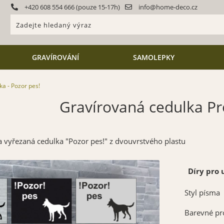
+420 608 554 666 (pouze 15-17h)
info@home-deco.cz
GRAVÍROVÁNÍ
SAMOLEPKY
ka - Pozor pes!
Gravírovaná cedulka Pr
 vyřezaná cedulka "Pozor pes!" z dvouvrstvého plastu
Díry pro
Styl písma
Barevné pr