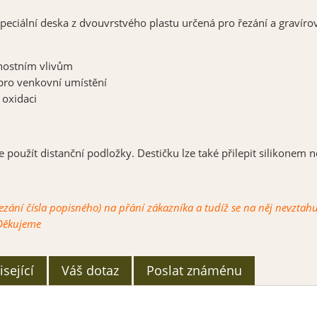
 speciální deska z dvouvrstvého plastu určená pro řezání a gravír
nostním
vlivům
pro venkovní umístění
 oxidaci
oužít distanční podložky. Destičku lze také přilepit silikonem 
řezání čísla popisného) na přání zákazníka a tudíž se na něj nevzt
 Děkujeme
sející
Váš dotaz
Poslat známénu