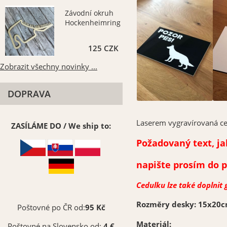
Závodní okruh
Hockenheimring
125 CZK
Zobrazit všechny novinky ...
DOPRAVA
Laserem vygravírovaná ce
ZASÍLÁME DO / We ship to:
Požadovaný text, jak
napište prosím do 
Cedulku lze také doplnit g
Rozměry desky: 15x20
Poštovné po ČR od:
95 Kč
Materiál:
Poštovné na Slovensko od:
4 €