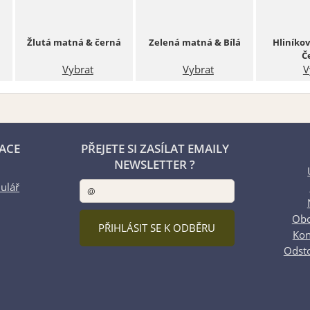
Žlutá matná & černá
Zelená matná & Bílá
Hliníko
Č
Vybrat
Vybrat
V
ACE
PŘEJETE SI ZASÍLAT EMAILY
NEWSLETTER ?
ulář
Obc
Kon
Odst