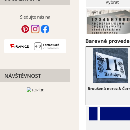
Vybrat
Sledujte nás na
Barevné provede
Font 12
Vybrat
NÁVŠTĚVNOST
Broušená nerez & Čer