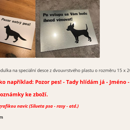
dulka na speciální desce z dvouvrstvého plastu o rozměru 15 x 2
o například: Pozor pes! - Tady hlídám já - Jméno - 
poznámky ke zboží.
rafikou navíc (Silueta psa - rasy - atd.)
cm