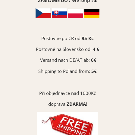
ZASÍLÁME DO / We ship to:
Poštovné po ČR od:
95 Kč
Poštovné na Slovensko od:
4 €
Versand nach DE/AT ab:
6€
Shipping to Poland from:
5€
Při objednávce nad 1000Kč
doprava
ZDARMA
!