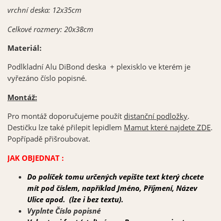
vrchní deska: 12x35cm
Celkové rozmery: 20x38cm
Materiál:
Podlkladní Alu DiBond deska + plexisklo ve kterém je
vyřezáno číslo popisné.
Montáž:
Pro montáž doporučujeme použít
distanční podložky
.
Destičku lze také přilepit lepidlem
Mamut které najdete ZDE
.
Popřípadě přišroubovat.
JAK OBJEDNAT :
Do políček tomu určených vepište text který chcete
mít pod
č
íslem, například Jméno, Příjmení, Název
Ulice apod. (lze i bez textu).
Vyplnte Číslo popisné