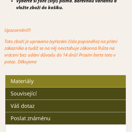
Vyberte si font (styl) písma. Barevnou variantu a
vložte zboží do koš
íku.
Upozornění!!!
Toto zboží je upraveno (vyřezání čísla popisného) na přání
zákazníka a tudíž se na něj nevztahuje zákonná lhůta na
vrácení bez udání důvodu do 14 dnů! Prosím berte toto v
potaz. Děkujeme
Materiály
Související
Váš dotaz
Poslat známénu