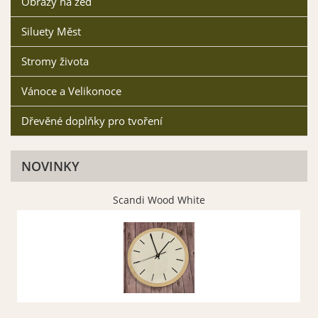
Obrazy na zeď
Siluety Měst
Stromy života
Vánoce a Velikonoce
Dřevěné doplňky pro tvoření
NOVINKY
Scandi Wood White