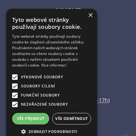
NAVIGACE
×
Tyto webové stránky
Úvodní strana
používají soubory cookie.
Katalog zboží
Nákupní košík
Tyto webové stránky používají soubory
Obchodní podmínky
cookie ke zlepšení uživatelského zážitku.
Kontaktní informace
Používáním našich webových stránek
souhlasíte se všemi soubory cookie v
Odstoupení od smlouvy
souladu s našimi zásadami používání
souborů cookie.
Více informací
ESHOP PROVOZUJE
VÝKONOVÉ SOUBORY
Martin Vajda
SOUBORY CÍLENÍ
FUNKČNÍ SOUBORY
+420 608 554 666 (pouze 15-17h)
NEZAŘAZENÉ SOUBORY
info@home-deco.cz
VŠE PŘIJMOUT
VŠE ODMÍTNOUT
ZOBRAZIT PODROBNOSTI