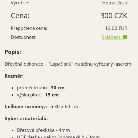
Výrobce:
Home Deco
Cena:
300 CZK
Přepočtená cena:
12,00 EUR
Dostupnost:
Skladem
Popis:
Dřevěná dekorace - "Lapač snů" na stěnu vyřezaný laserem
Rozměr:
průměr kruhu -
30 cm
výška pírek -
15 cm
Celkové rozměry:
cca 30 x 60 cm
Výběr z materiálů:
Březová překližka - 4mm
HDF deska - dekor Sonoma dub - 3mm