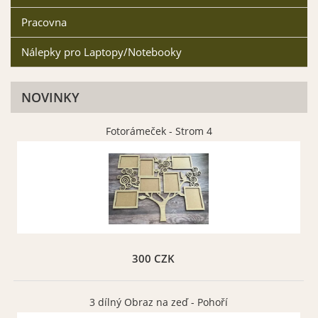
Pracovna
Nálepky pro Laptopy/Notebooky
Zelená matná 061
Zelená limetková
matná 063
NOVINKY
Vybrat
Vybrat
Fotorámeček - Strom 4
Hnědá matná 080
Hnědá oříšková matná
083
Vybrat
Vybrat
300 CZK
3 dílný Obraz na zeď - Pohoří