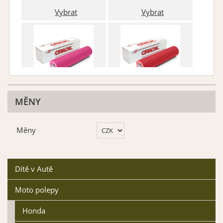
Vybrat
Vybrat
Růžová matná 041
Červená matná 031
MĚNY
Vybrat
Vybrat
Měny
Dítě v Autě
Moto polepy
Fialová matná 043
Královská modř matná
049
Honda
Vybrat
Vybrat