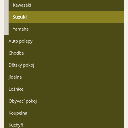
Kawasaki
Suzuki
Yamaha
Auto polepy
Dopravní modrá matná
Světle modrá matná 053
057
Chodba
Vybrat
Vybrat
Dětský pokoj
Jídelna
Ložnice
Obývací pokoj
Ledově modrá matná
Mintová matná 055
056
Vybrat
Vybrat
Koupelna
Kuchyň