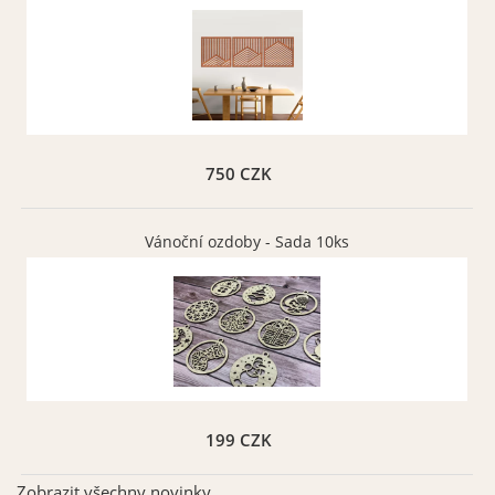
Tmavě šedá matná 073
Šedá matná 071
Vybrat
Vybrat
750 CZK
Vánoční ozdoby - Sada 10ks
Béžová matná 082
Zlatá matná 091
Vybrat
Vybrat
199 CZK
Zobrazit všechny novinky ...