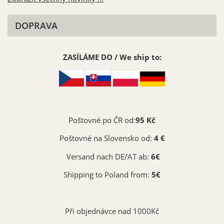
Stříbrná matná 090
Měděná matná 092
DOPRAVA
Vybrat
Vybrat
ZASÍLÁME DO / We ship to:
Žluto-zelená matná 064
Poštovné po ČR od:
95 Kč
Vybrat
Poštovné na Slovensko od:
4 €
Versand nach DE/AT ab:
6€
Shipping to Poland from:
5€
Při objednávce nad 1000Kč