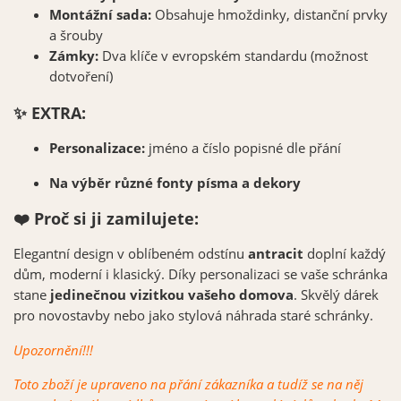
Montážní sada:
Obsahuje hmoždinky, distanční prvky
a šrouby
Zámky:
Dva klíče v evropském standardu (možnost
dotvoření)
✨ EXTRA:
Personalizace:
jméno a číslo popisné dle přání
Na výběr různé fonty písma a dekory
❤️ Proč si ji zamilujete:
Elegantní design v oblíbeném odstínu
antracit
doplní každý
dům, moderní i klasický. Díky personalizaci se vaše schránka
stane
jedinečnou vizitkou vašeho domova
. Skvělý dárek
pro novostavby nebo jako stylová náhrada staré schránky.
Upozornění!!!
Toto zboží je upraveno na přání zákazníka a tudíž se na něj