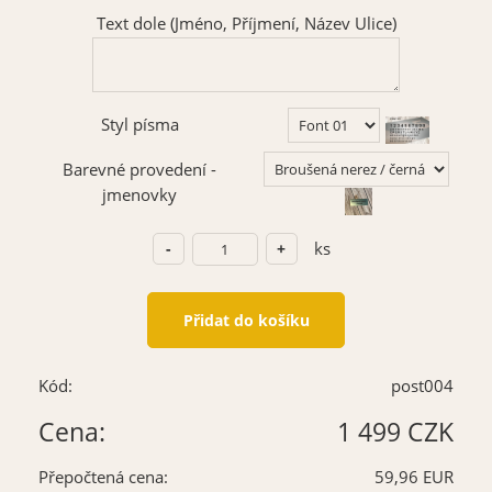
Text dole (Jméno, Příjmení, Název Ulice)
Styl písma
Barevné provedení -
jmenovky
ks
Kód:
post004
Cena:
1 499 CZK
Přepočtená cena:
59,96 EUR