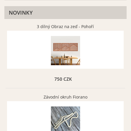
NOVINKY
3 dílný Obraz na zeď - Pohoří
Font 16
Font 17
Vybrat
Vybrat
750 CZK
Závodní okruh Fiorano
Font 021
Font 022
Vybrat
Vybrat