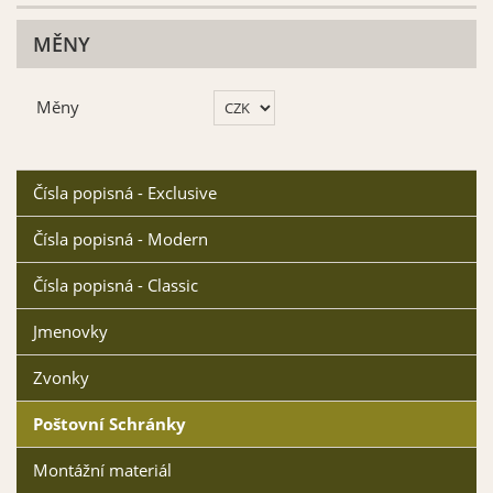
Vybrat
Vybrat
MĚNY
Měny
Čísla popisná - Exclusive
Font 12
Font 13
Čísla popisná - Modern
Vybrat
Vybrat
Čísla popisná - Classic
Jmenovky
Zvonky
Poštovní Schránky
Font 14
Font 15
Montážní materiál
Vybrat
Vybrat