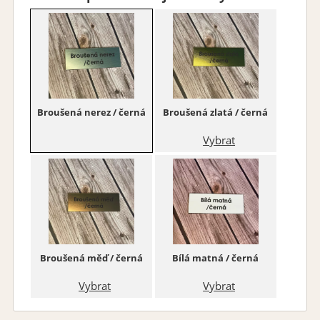
Font 05
Font 06
Vybrat
Vybrat
Broušená nerez / černá
Broušená zlatá / černá
Vybrat
Font 07
Font 08
Vybrat
Vybrat
Broušená měď / černá
Bílá matná / černá
Vybrat
Vybrat
Font 09
Font 10