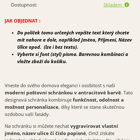
Dostupnost:
Skladem
JAK OBJEDNAT :
Do políček tomu určených vepište text který chcete
mít nahore a dole, například Jméno, Příjmení, Název
Ulice apod. (lze i bez textu).
Vyberte si font (styl) písma. Barevnou kombinaci a
vložte zboží do koš
íku.
Vneste do svého domova eleganci i osobitost s naší
moderní poštovní schránkou v antracitové barvě
. Tato
designová schránka kombinuje
funkčnost, odolnost a
možnost personalizace
, díky které se stane skutečnou
ozdobou vaší fasády.
Na schránku si můžete nechat
vygravírovat vlastní
jméno, název ulice či číslo popisné
, čímž získáte