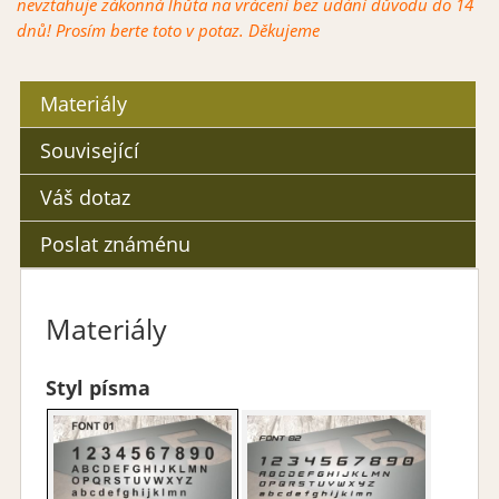
nevztahuje zákonná lhůta na vrácení bez udání důvodu do 14
dnů! Prosím berte toto v potaz. Děkujeme
Materiály
Související
Váš dotaz
Poslat známénu
Materiály
Styl písma