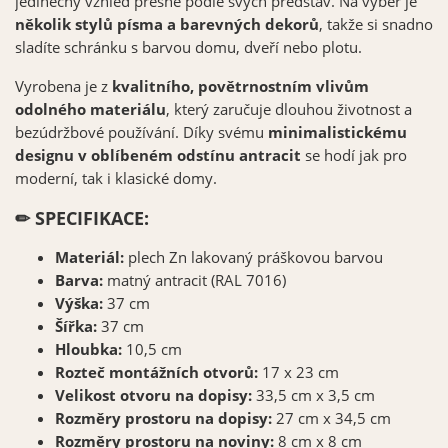
jedinečný vzhled přesně podle svých představ. Na výběr je
několik stylů písma a barevných dekorů
, takže si snadno
sladíte schránku s barvou domu, dveří nebo plotu.
Vyrobena je z
kvalitního, povětrnostním vlivům
odolného materiálu
, který zaručuje dlouhou životnost a
bezúdržbové používání. Díky svému
minimalistickému
designu v oblíbeném odstínu antracit
se hodí jak pro
moderní, tak i klasické domy.
✏ SPECIFIKACE:
Materiál:
plech Zn
lakovaný práškovou barvou
Barva:
matný antracit (RAL 7016)
Výška:
37 cm
Šířka:
37 cm
Hloubka:
10,5 cm
Rozteč montážních otvorů:
17 x 23 cm
Velikost otvoru na dopisy:
33,5 cm x 3,5 cm
Rozměry prostoru na dopisy:
27 cm x 34,5 cm
Rozměry prostoru na noviny:
8 cm x 8 cm