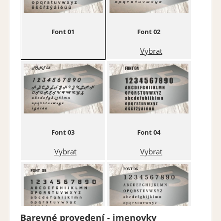
Font 01
Font 02
Vybrat
Font 03
Font 04
Vybrat
Vybrat
Barevné provedení - jmenovky