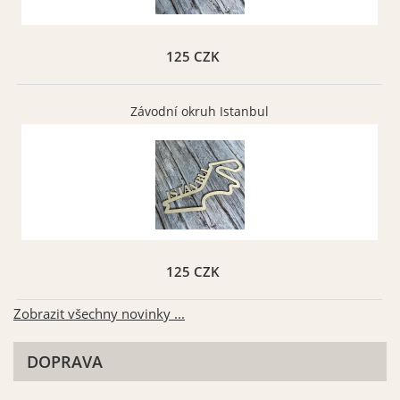
125 CZK
Font 023
Font 024
Závodní okruh Istanbul
Vybrat
Vybrat
125 CZK
Font 025
Font 026
Vybrat
Vybrat
Zobrazit všechny novinky ...
DOPRAVA