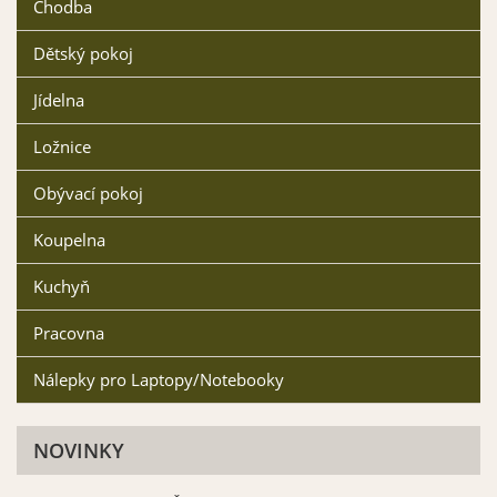
Chodba
Dětský pokoj
Dopravní modrá matná
Světle modrá matná 053
057
Jídelna
Vybrat
Vybrat
Ložnice
Obývací pokoj
Koupelna
Kuchyň
Ledově modrá matná
Mintová matná 055
056
Vybrat
Vybrat
Pracovna
Nálepky pro Laptopy/Notebooky
NOVINKY