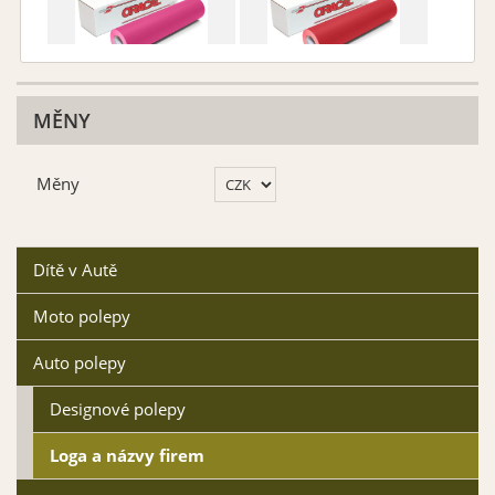
Růžová matná 041
Červená matná 031
MĚNY
Vybrat
Vybrat
Měny
Dítě v Autě
Moto polepy
Fialová matná 043
Královská modř matná
049
Auto polepy
Vybrat
Vybrat
Designové polepy
Loga a názvy firem