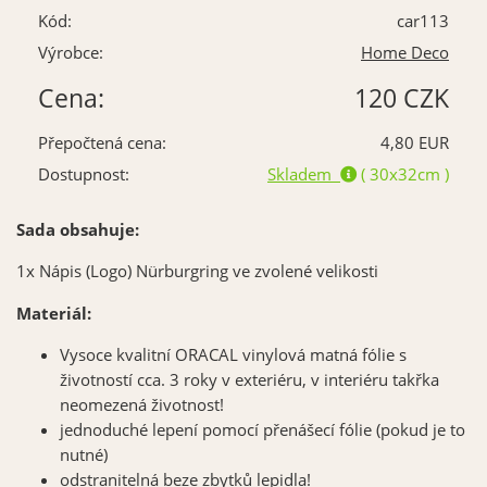
Kód:
car113
Výrobce:
Home Deco
Cena:
120 CZK
Přepočtená cena:
4,80 EUR
Dostupnost:
Skladem
( 30x32cm )
Sada obsahuje:
1x Nápis (Logo) Nürburgring ve zvolené velikosti
Materiál:
Vysoce kvalitní ORACAL vinylová matná fólie s
životností cca. 3 roky v exteriéru, v interiéru takřka
neomezená životnost!
jednoduché lepení pomocí přenášecí fólie (pokud je to
nutné)
odstranitelná beze zbytků lepidla!