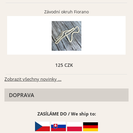
Vybrat
Vybrat
Závodní okruh Fiorano
Šedá matná 071
Béžová matná 082
Vybrat
Vybrat
125 CZK
Zobrazit všechny novinky ...
DOPRAVA
ZASÍLÁME DO / We ship to:
Zlatá matná 091
Stříbrná matná 090
Vybrat
Vybrat