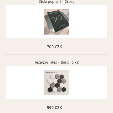
Číslo popisné - Cross
Zelená matná 061
Žluto-zelená matná 064
Vybrat
Vybrat
700 CZK
Zelená limetková
Hnědá matná 080
matná 063
Hexagon Tiles – Basic (6 ks)
Vybrat
Vybrat
Hnědá oříšková matná
Tmavě šedá matná 073
590 CZK
083