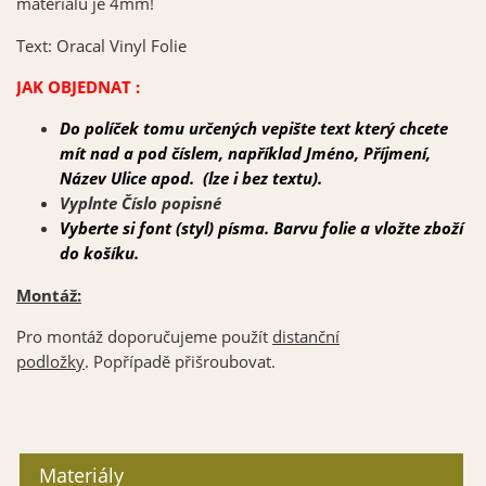
materiálu je 4mm!
Text: Oracal Vinyl Folie
JAK OBJEDNAT :
Do políček tomu určených vepište text který chcete
mít nad a pod
č
íslem, například Jméno, Příjmení,
Název Ulice apod. (lze i bez textu).
Vyplnte Číslo popisné
Vyberte si font (styl) písma. Barvu folie a vložte zboží
do koš
íku.
Montáž:
Pro montáž doporučujeme použít
distanční
podložky
. Popřípadě přišroubovat.
Materiály