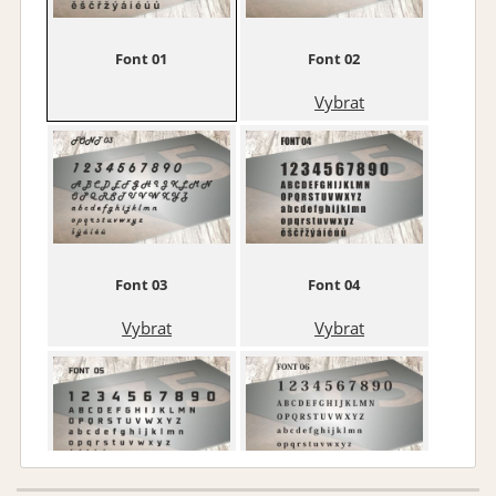
Font 01
Font 02
Vybrat
Fialová matná 043
Královská modř matná
049
Vybrat
Vybrat
Font 03
Font 04
Vybrat
Vybrat
Dopravní modrá matná
Světle modrá matná 053
057
Vybrat
Vybrat