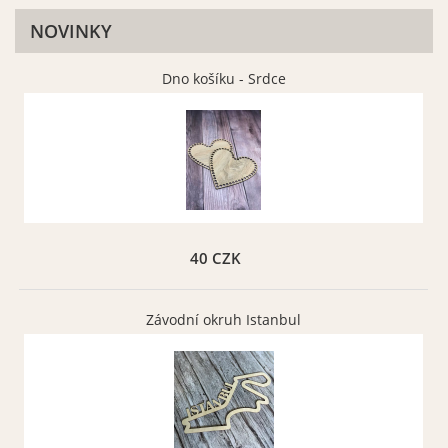
Vybrat
Vybrat
NOVINKY
Hnědá matná 080
Hnědá oříšková matná
083
Dno košíku - Srdce
Vybrat
Vybrat
Font 12
Font 13
Vybrat
Vybrat
Tmavě šedá matná 073
Šedá matná 071
40 CZK
Vybrat
Vybrat
Závodní okruh Istanbul
Font 14
Font 15
Vybrat
Vybrat