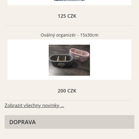
Béžová matná 082
Zlatá matná 091
Vybrat
Vybrat
125 CZK
Oválný organizér - 15x30cm
200 CZK
Zobrazit všechny novinky ...
DOPRAVA