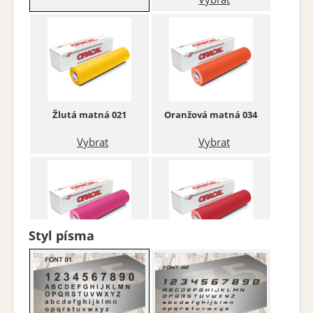
Žlutá matná 021
Oranžová matná 034
Vybrat
Vybrat
Styl písma
Růžová matná 041
Červená matná 031
Vybrat
Vybrat