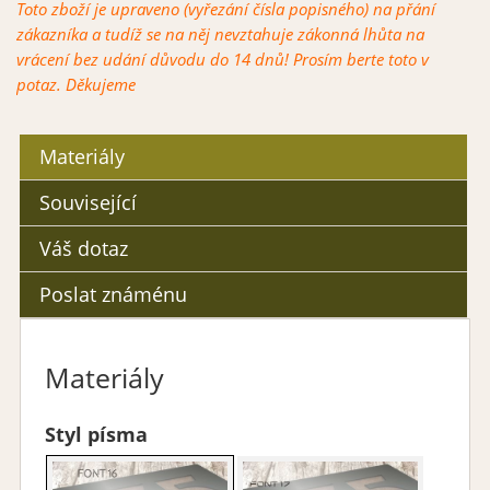
Toto zboží je upraveno (vyřezání čísla popisného) na přání
zákazníka a tudíž se na něj nevztahuje zákonná lhůta na
vrácení bez udání důvodu do 14 dnů! Prosím berte toto v
potaz. Děkujeme
Materiály
Související
Váš dotaz
Poslat známénu
Materiály
Styl písma