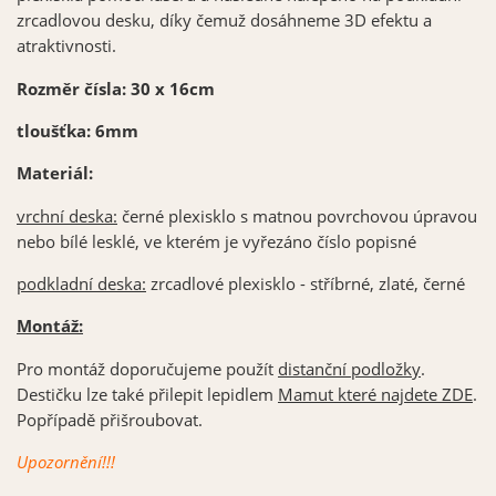
zrcadlovou desku, díky čemuž dosáhneme 3D efektu a
atraktivnosti.
Rozměr čísla: 30 x 16cm
tloušťka: 6mm
Materiál:
vrchní deska:
černé plexisklo s matnou povrchovou úpravou
nebo bílé lesklé, ve kterém je vyřezáno číslo popisné
podkladní deska:
zrcadlové plexisklo - stříbrné, zlaté, černé
Montáž:
Pro montáž doporučujeme použít
distanční podložky
.
Destičku lze také přilepit lepidlem
Mamut které najdete ZDE
.
Popřípadě přišroubovat.
Upozornění!!!