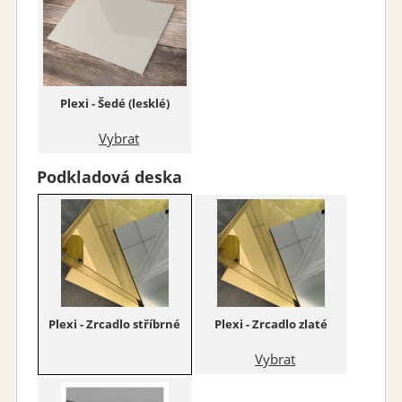
Plexi - Šedé (lesklé)
Vybrat
Podkladová deska
Plexi - Zrcadlo stříbrné
Plexi - Zrcadlo zlaté
Vybrat