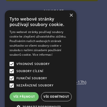
NAVIGACE
×
Tyto webové stránky
Úvodní strana
používají soubory cookie.
Katalog zboží
Nákupní košík
Tyto webové stránky používají soubory
Obchodní podmínky
cookie ke zlepšení uživatelského zážitku.
Kontaktní informace
Používáním našich webových stránek
souhlasíte se všemi soubory cookie v
Odstoupení od smlouvy
souladu s našimi zásadami používání
souborů cookie.
Více informací
ESHOP PROVOZUJE
VÝKONOVÉ SOUBORY
Martin Vajda
SOUBORY CÍLENÍ
FUNKČNÍ SOUBORY
+420 608 554 666 (pouze 15-17h)
NEZAŘAZENÉ SOUBORY
info@home-deco.cz
VŠE PŘIJMOUT
VŠE ODMÍTNOUT
ZOBRAZIT PODROBNOSTI